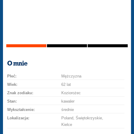
O mnie
Płeć:
Mężczyzna
Wiek:
62 lat
Znak zodiaku:
Koziorożec
Stan:
kawaler
Wykształcenie:
średnie
Lokalizacja:
Poland, Świętokrzyskie,
Kielce