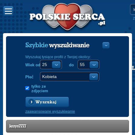
Z
Szybkie
wyszukiwanie
Wyszukaj tysiące profili z Twojej okolicy:
Wiek od
do
POLISH
ENGLISH
Płeć
tylko ze
zdjęciem
Wyszukaj
zaawansowane wyszukiwanie
krzys7777