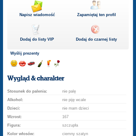
Napisz wiadomość
Zapamiętaj ten profil
Dodaj do listy
VIP
Dodaj do czarnej listy
Wyślij prezenty
Wyślij
Wyślij
Przejażdżka
Wyślij
Wyślij
Wyślij
uśmiech
buziaka
samochodem
szampana
drinka
różę
Wygląd & charakter
Stosunek do palenia:
nie palę
Alkohol:
nie piję wcale
Dzieci:
nie mam dzieci
Wzrost:
167
Figura:
szczupła
Kolor włosów:
ciemny szatyn