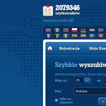
2079346
użytkowników
zobacz kto jest online:
157
Rejestracja
Moje Kon
Szybkie
wyszuki
Wyszukaj tysiące profili z Twojej okolicy
Wiek od
do
Płeć
tylko ze
zdjęciem