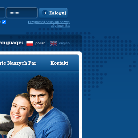
Zaloguj
e
Przypomnij hasło lub nazwę
użytkownika
language:
polish
english
rie Naszych Par
Kontakt