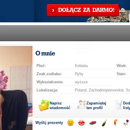
DOŁĄCZ ZA DARMO!
O mnie
Płeć:
Kobieta
Wiek:
Znak zodiaku:
Ryby
Stan:
Wykształcenie:
wyższe
Lokalizacja:
Poland, Zachodniopomorskie, S
Napisz
Zapamiętaj
Dod
wiadomość
ten profil
list
Wyślij prezenty
Wyślij
Wyślij
Przejażdżka
Wyślij
Wyślij
Wyś