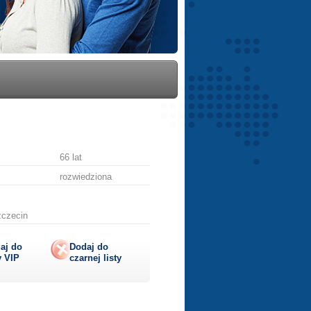
66 lat
rozwiedziona
zczecin
aj do
Dodaj do
y
VIP
czarnej listy
lij