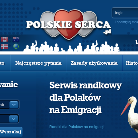
Zapamiętaj mni
to
Najczęstsze pytania
Zasady użytkowania
Histo
wanie
Serwis randkowy
dla Polaków
:
na Emigracji
Randki dla Polaków na emigracji.
Wyszukaj