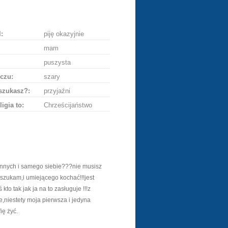
ę
:
piję okazyjnie
mam
puszysta
czu:
szary
szukasz?:
przyjaźni
ligia to:
Chrześcijaństwo
nnych i samego siebie???nie musisz
 szukam,i umiejącego kochać!!!jest
to tak jak ja na to zasługuje !!!z
e,niestety moja pierwsza i jedyna
ię żyć.