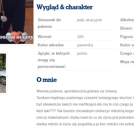
uśmiech
buziaka
samochodem
szampana
drinka
róż
Wygląd & charakter
Stosunek do
palę okazyjnie
Alkohol
palenia:
Dzieci:
Wzrost:
164
Figura:
Kolor włosów:
pasemka
Kolor o
Języki, w których
polski
Czego 
mogę się
Moja re
porozumiewać:
O mnie
Wesoła,szalona ,spontaniczna,gotowa na zmiany,
Szukam:mądrego,szalonego czasami !umiejącego słuchać i
być ideałem,bo takich nie ma!!!kogoś kto ma to coś czego ja
ktoś taki??? Tak bardzo chciałabym obdarzyć miłością kogoś k
rzeczy materialnych chyba mam to co do życia jest potrzebn
wielka miłość w życiu się pogubiła,a ja bez miłości nie potraf