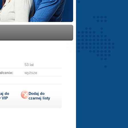
53 lat
łcenie:
wyższe
aj do
Dodaj do
y
VIP
czarnej listy
lij
ę