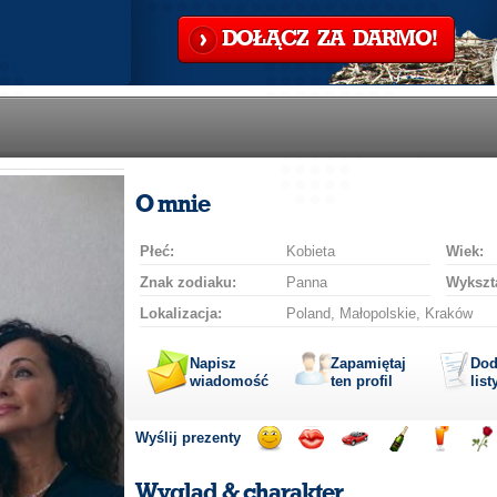
DOŁĄCZ ZA DARMO!
O mnie
Płeć:
Kobieta
Wiek:
Znak zodiaku:
Panna
Wykszta
Lokalizacja:
Poland, Małopolskie, Kraków
Napisz
Zapamiętaj
Dod
wiadomość
ten profil
list
Wyślij prezenty
Wyślij
Wyślij
Przejażdżka
Wyślij
Wyślij
Wyś
uśmiech
buziaka
samochodem
szampana
drinka
róż
Wygląd & charakter