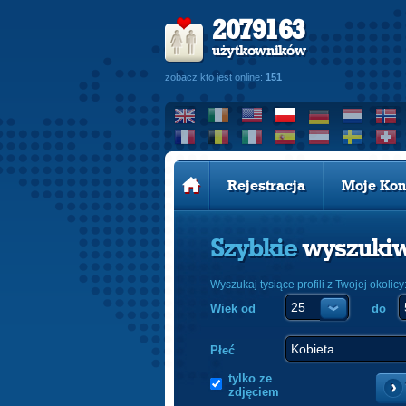
2079163
użytkowników
zobacz kto jest online:
151
Rejestracja
Moje Kon
Szybkie
wyszuki
Wyszukaj tysiące profili z Twojej okolicy
Wiek od
do
Płeć
tylko ze
zdjęciem