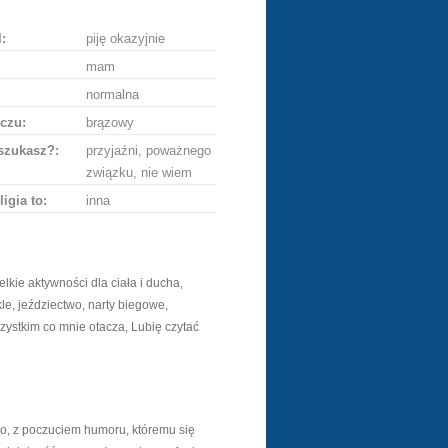
:
piję okazyjnie
mam
normalna
czu:
brązowy
szukasz?:
przyjaźni, poważnego
związku, nie wiem
ligia to:
inna
kie aktywności dla ciała i ducha,
e, jeździectwo, narty biegowe,
wszystkim co mnie otacza, Lubię czytać
, z poczuciem humoru, któremu się