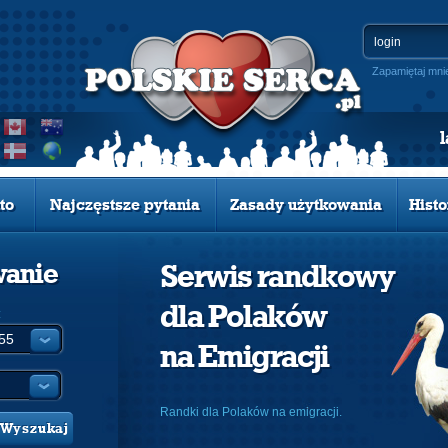
Zapamiętaj mni
to
Najczęstsze pytania
Zasady użytkowania
Histo
wanie
Serwis randkowy
dla Polaków
:
na Emigracji
Randki dla Polaków na emigracji.
Wyszukaj