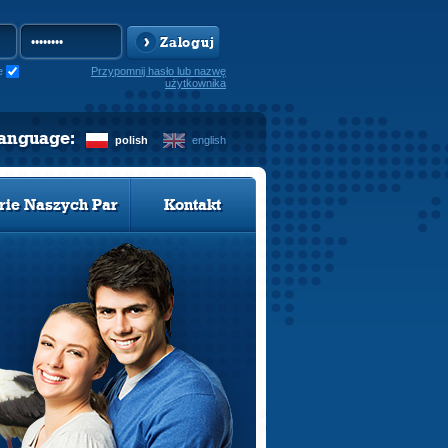
Zaloguj
e
Przypomnij hasło lub nazwę
użytkownika
language:
polish
english
rie Naszych Par
Kontakt