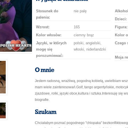
Stosunek do
nie palę
Alkohol
palenia:
Dzieci:
Wzrost:
165
Figura:
Kolor włosów:
ciemny brąz
Kolor o
Języki, w których
polski, angielski,
Czego 
mogę się
włoski, niderlandzki
porozumiewać:
Moja re
O mnie
Jestem radosną, wrażliwą, pogodną kobietą, uwielbiam wszel
mam wiele zainteresowań.Golf, tango argentyńskie, motocykl
zjazdowe, rolki, języki obce,kultura i sztuka.Interesuję się 
biografie.
Szukam
Chciałabym poznać pogodnego "chlopaka" bezkonfliktowego