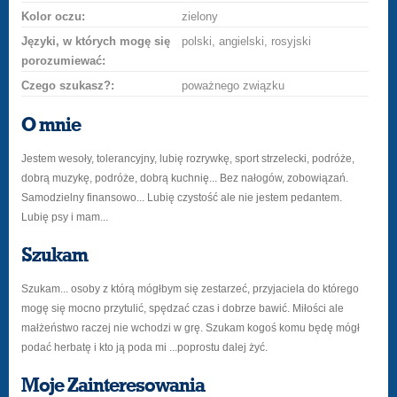
Kolor oczu:
zielony
Języki, w których mogę się
polski, angielski, rosyjski
porozumiewać:
Czego szukasz?:
poważnego związku
O mnie
Jestem wesoły, tolerancyjny, lubię rozrywkę, sport strzelecki, podróże,
dobrą muzykę, podróże, dobrą kuchnię... Bez nałogów, zobowiązań.
Samodzielny finansowo... Lubię czystość ale nie jestem pedantem.
Lubię psy i mam...
Szukam
Szukam... osoby z którą mógłbym się zestarzeć, przyjaciela do którego
mogę się mocno przytulić, spędzać czas i dobrze bawić. Miłości ale
małżeństwo raczej nie wchodzi w grę. Szukam kogoś komu będę mógł
podać herbatę i kto ją poda mi ...poprostu dalej żyć.
Moje Zainteresowania