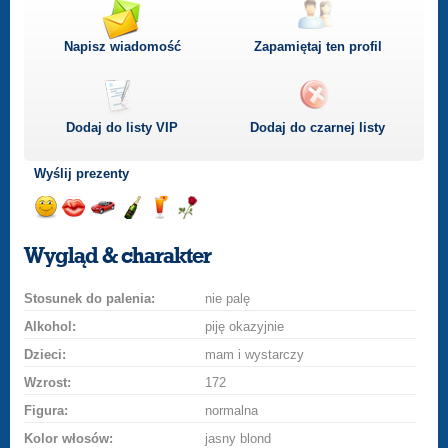
Napisz wiadomość
Zapamiętaj ten profil
Dodaj do listy
VIP
Dodaj do czarnej listy
Wyślij prezenty
Wyślij
Wyślij
Przejażdżka
Wyślij
Wyślij
Wyślij
uśmiech
buziaka
samochodem
szampana
drinka
różę
Wygląd & charakter
Stosunek do palenia:
nie palę
Alkohol:
piję okazyjnie
Dzieci:
mam i wystarczy
Wzrost:
172
Figura:
normalna
Kolor włosów:
jasny blond