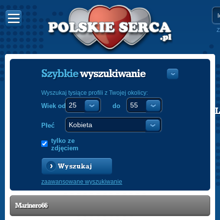
Z
Szybkie
wyszukiwanie
Wyszukaj tysiące profili z Twojej okolicy:
Wiek od
do
POLISH
ENGLISH
Płeć
tylko ze
zdjęciem
Wyszukaj
zaawansowane wyszukiwanie
Marinero66