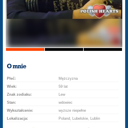
O mnie
Płeć:
Mężczyzna
Wiek:
59 lat
Znak zodiaku:
Lew
Stan:
wdowiec
Wykształcenie:
wyższe niepełne
Lokalizacja:
Poland, Lubelskie, Lublin