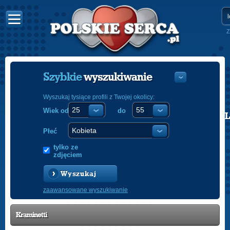
Z
Szybkie
wyszukiwanie
Wyszukaj tysiące profili z Twojej okolicy:
Wiek od
do
POLISH
ENGLISH
Płeć
tylko ze
zdjęciem
Wyszukaj
zaawansowane wyszukiwanie
Kraminetti