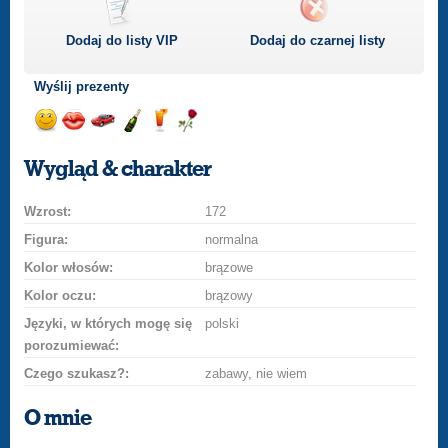
Dodaj do listy
VIP
Dodaj do czarnej listy
Wyślij prezenty
Wyślij
Wyślij
Przejażdżka
Wyślij
Wyślij
Wyślij
uśmiech
buziaka
samochodem
szampana
drinka
różę
Wygląd & charakter
Wzrost:
172
Figura:
normalna
Kolor włosów:
brązowe
Kolor oczu:
brązowy
Języki, w których mogę się
polski
porozumiewać:
Czego szukasz?:
zabawy, nie wiem
O mnie