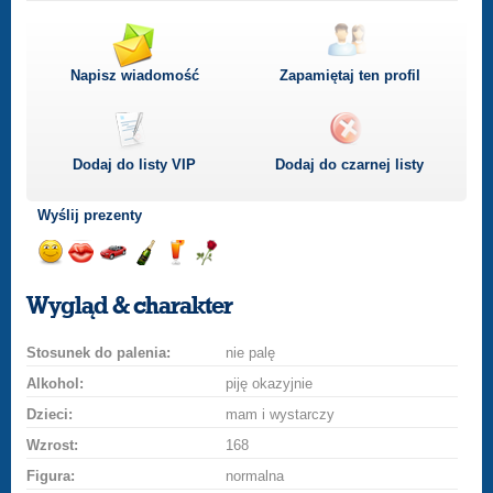
Napisz wiadomość
Zapamiętaj ten profil
Dodaj do listy
VIP
Dodaj do czarnej listy
Wyślij prezenty
Wyślij
Wyślij
Przejażdżka
Wyślij
Wyślij
Wyślij
uśmiech
buziaka
samochodem
szampana
drinka
różę
Wygląd & charakter
Stosunek do palenia:
nie palę
Alkohol:
piję okazyjnie
Dzieci:
mam i wystarczy
Wzrost:
168
Figura:
normalna