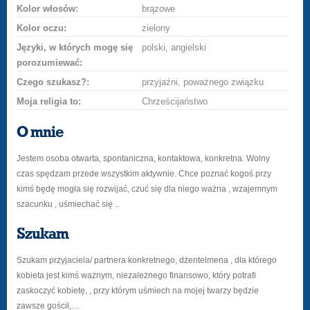
Kolor włosów:
brązowe
Kolor oczu:
zielony
Języki, w których mogę się
polski, angielski
porozumiewać:
Czego szukasz?:
przyjaźni, poważnego związku
Moja religia to:
Chrześcijaństwo
O mnie
Jestem osoba otwarta, spontaniczna, kontaktowa, konkretna. Wolny
czas spędzam przede wszystkim aktywnie. Chce poznać kogoś przy
kimś będę mogła się rozwijać, czuć się dla niego ważna , wzajemnym
szacunku , uśmiechać się ..
Szukam
Szukam przyjaciela/ partnera konkretnego, dżentelmena , dla którego
kobieta jest kimś ważnym, niezależnego finansowo, który potrafi
zaskoczyć kobietę, , przy którym uśmiech na mojej twarzy będzie
zawsze gościł,…