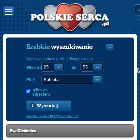
Z
Szybkie
wyszukiwanie
Wyszukaj tysiące profili z Twojej okolicy:
Wiek od
do
POLISH
ENGLISH
Płeć
tylko ze
zdjęciem
Wyszukaj
zaawansowane wyszukiwanie
EwaKonkretna