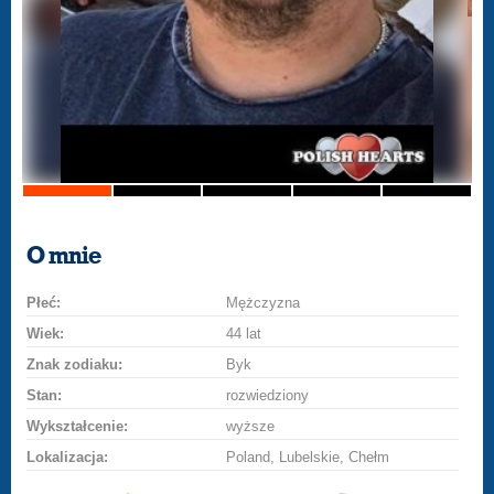
O mnie
Płeć:
Mężczyzna
Wiek:
44 lat
Znak zodiaku:
Byk
Stan:
rozwiedziony
Wykształcenie:
wyższe
Lokalizacja:
Poland, Lubelskie, Chełm