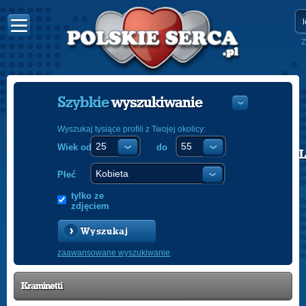
Z
Szybkie
wyszukiwanie
Wyszukaj tysiące profili z Twojej okolicy:
Wiek od
do
POLISH
ENGLISH
Płeć
tylko ze
zdjęciem
Wyszukaj
zaawansowane wyszukiwanie
Kraminetti