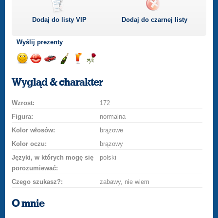
Dodaj do listy
VIP
Dodaj do czarnej listy
Wyślij prezenty
Wyślij
Wyślij
Przejażdżka
Wyślij
Wyślij
Wyślij
uśmiech
buziaka
samochodem
szampana
drinka
różę
Wygląd & charakter
Wzrost:
172
Figura:
normalna
Kolor włosów:
brązowe
Kolor oczu:
brązowy
Języki, w których mogę się
polski
porozumiewać:
Czego szukasz?:
zabawy, nie wiem
O mnie